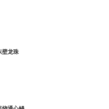
东壁龙珠
葱烧通心鳗