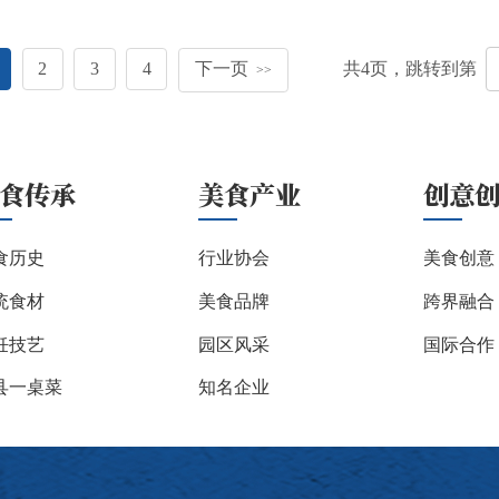
2
3
4
下一页
共
4
页，跳转到第
>>
食传承
美食产业
创意
食历史
行业协会
美食创意
统食材
美食品牌
跨界融合
饪技艺
园区风采
国际合作
县一桌菜
知名企业