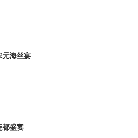
宋元海丝宴
瓷都盛宴