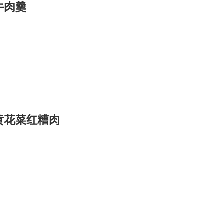
牛肉羹
黄花菜红糟肉