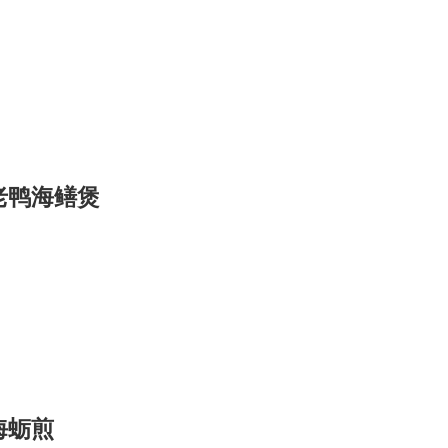
老鸭海鳝煲
海蛎煎