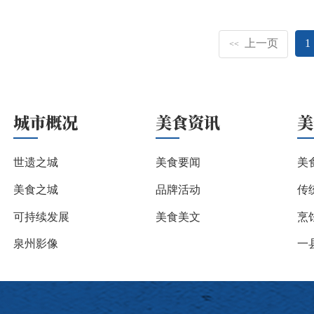
上一页
1
<<
城市概况
美食资讯
美
世遗之城
美食要闻
美
美食之城
品牌活动
传
可持续发展
美食美文
烹
泉州影像
一