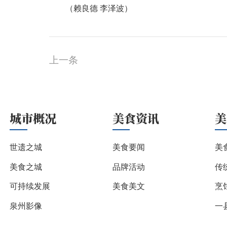
（赖良德 李泽波）
上一条
城市概况
美食资讯
美
世遗之城
美食要闻
美
美食之城
品牌活动
传
可持续发展
美食美文
烹
泉州影像
一