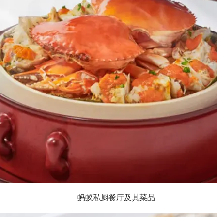
蚂蚁私厨餐厅及其菜品